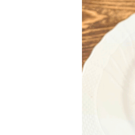
🎄クリスマススノ
明日 11/17(月