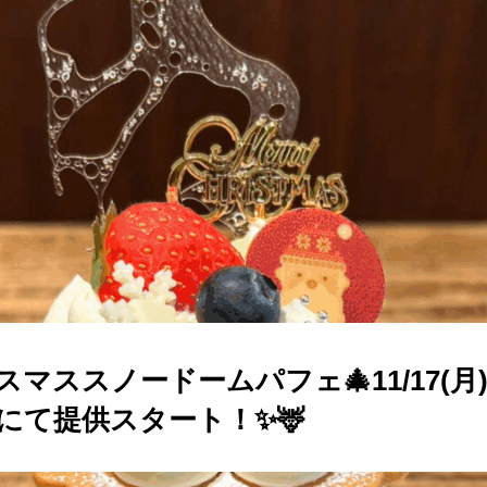
スマススノードームパフェ🎄11/17(月
にて提供スタート！✨🦌