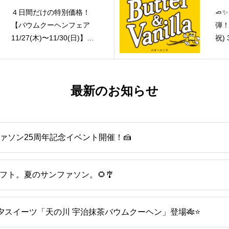
４日間だけの特別価格！
🧈
【バウムクーヘンフェア
弾！1
11/27(木)〜11/30(日)】只
祝)
今ご予約承り中！
「
フ
最新のお知らせ
ァソン25周年記念イベント開催！🍰
フト。夏のサンファソン。🌻🎐
 七夕スイーツ「天の川 宇治抹茶バウムクーヘン」登場🎋⭐️