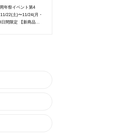
✨周年祭イベント第4
1/22(土)〜11/24(月・
 3日間限定 【新商品
バターバニラ」お披露目
ェア】