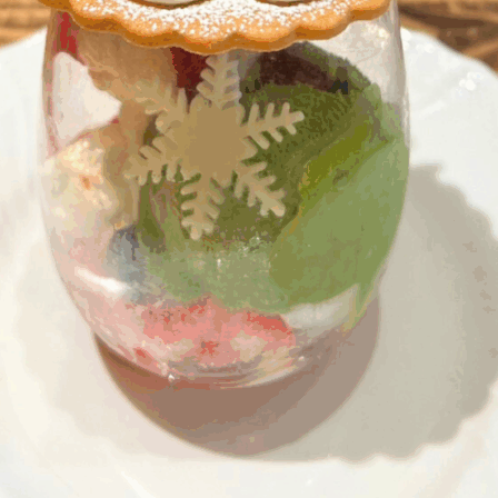
ードームパフェ🎄
)より、カフェにて提供スタート！✨🦌