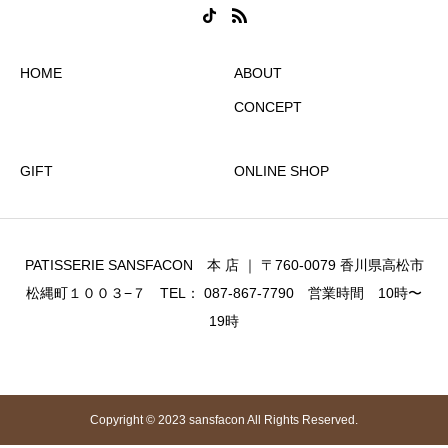
HOME
ABOUT
CONCEPT
GIFT
ONLINE SHOP
PATISSERIE SANSFACON 本 店 ｜ 〒760-0079 香川県高松市
松縄町１００３−７ TEL： 087-867-7790 営業時間 10時〜
19時
Copyright © 2023 sansfacon All Rights Reserved.